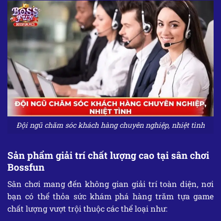
Đội ngũ chăm sóc khách hàng chuyên nghiệp, nhiệt tình
Sản phẩm giải trí chất lượng cao tại sân chơi
Bossfun
Sân chơi mang đến không gian giải trí toàn diện, nơi
bạn có thể thỏa sức khám phá hàng trăm tựa game
chất lượng vượt trội thuộc các thể loại như: