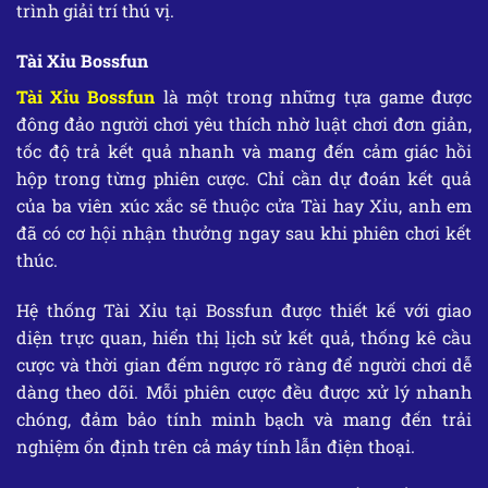
trình giải trí thú vị.
Tài Xỉu Bossfun
Tài Xỉu Bossfun
là một trong những tựa game được
đông đảo người chơi yêu thích nhờ luật chơi đơn giản,
tốc độ trả kết quả nhanh và mang đến cảm giác hồi
hộp trong từng phiên cược. Chỉ cần dự đoán kết quả
của ba viên xúc xắc sẽ thuộc cửa Tài hay Xỉu, anh em
đã có cơ hội nhận thưởng ngay sau khi phiên chơi kết
thúc.
Hệ thống Tài Xỉu tại Bossfun được thiết kế với giao
diện trực quan, hiển thị lịch sử kết quả, thống kê cầu
cược và thời gian đếm ngược rõ ràng để người chơi dễ
dàng theo dõi. Mỗi phiên cược đều được xử lý nhanh
chóng, đảm bảo tính minh bạch và mang đến trải
nghiệm ổn định trên cả máy tính lẫn điện thoại.