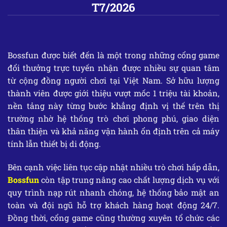
T7/2026
Bossfun được biết đến là một trong những cổng game
đổi thưởng trực tuyến nhận được nhiều sự quan tâm
từ cộng đồng người chơi tại Việt Nam. Sở hữu lượng
thành viên được giới thiệu vượt mốc 1 triệu tài khoản,
nền tảng này từng bước khẳng định vị thế trên thị
trường nhờ hệ thống trò chơi phong phú, giao diện
thân thiện và khả năng vận hành ổn định trên cả máy
tính lẫn thiết bị di động.
Bên cạnh việc liên tục cập nhật nhiều trò chơi hấp dẫn,
Bossfun
còn tập trung nâng cao chất lượng dịch vụ với
quy trình nạp rút nhanh chóng, hệ thống bảo mật an
toàn và đội ngũ hỗ trợ khách hàng hoạt động 24/7.
Đồng thời, cổng game cũng thường xuyên tổ chức các