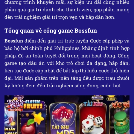
chương trình khuyến mãi, sự kiện ưu đãi cùng nhiều
phần quà giá trị dành cho thành viên, góp phần mang
đến trải nghiệm giải trí trọn vẹn và hấp dẫn hơn.
Tổng quan về cổng game Bossfun
Bossfun
điểm đến giải trí trực tuyến được cấp phép và
bảo hộ bởi chính phủ Philippines, khẳng định tính hợp
pháp, độ an toàn tuyệt đối trong mọi hoạt động. Cổng
game tạo dấu ấn với kho trò chơi đa dạng, hấp dẫn,
liên tục được cập nhật để bắt kịp thị hiếu cược thủ hiện
đại. Mỗi sản phẩm trên nền tảng đều được trau chuốt
kỹ lưỡng đem đến trải nghiệm sống động, cuốn hút.