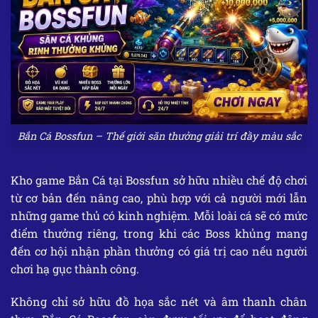
Bắn Cá Bossfun – Thế giới săn thưởng giải trí đầy màu sắc
Kho game Bắn Cá tại Bossfun sở hữu nhiều chế độ chơi
từ cơ bản đến nâng cao, phù hợp với cả người mới lẫn
những game thủ có kinh nghiệm. Mỗi loài cá sẽ có mức
điểm thưởng riêng, trong khi các Boss khủng mang
đến cơ hội nhận phần thưởng có giá trị cao nếu người
chơi hạ gục thành công.
Không chỉ sở hữu đồ họa sắc nét và âm thanh chân