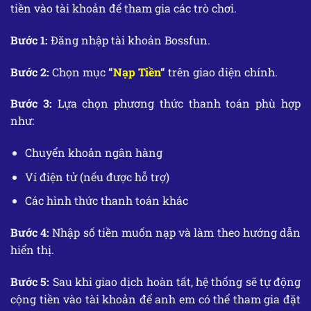
tiền vào tài khoản để tham gia các trò chơi.
Bước 1:
Đăng nhập tài khoản Bossfun.
Bước 2:
Chọn mục
“
Nạp Tiền
“
trên giao diện chính.
Bước 3:
Lựa chọn phương thức thanh toán phù hợp
như:
Chuyển khoản ngân hàng
Ví điện tử (nếu được hỗ trợ)
Các hình thức thanh toán khác
Bước 4:
Nhập số tiền muốn nạp và làm theo hướng dẫn
hiển thị.
Bước 5:
Sau khi giao dịch hoàn tất, hệ thống sẽ tự động
cộng tiền vào tài khoản để anh em có thể tham gia đặt