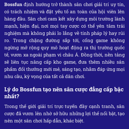
Bossfun
định hướng trở thành sân chơi giải trí uy tín,
có trách nhiệm và đặt yếu tố an toàn của hội viên lên
hàng đầu. Sân chơi cam kết xây dựng môi trường lành
mạnh, hiện đại, nơi mọi tay cược có thể yên tâm trải
nghiệm mà không phải lo lắng về tính pháp lý hay rủi
ro.
Trong chặng đường sắp tới, cổng game không
ngừng mở rộng quy mô hoạt động ra thị trường quốc
tế, vươn xa ngoài phạm vi châu Á. Đồng thời, nền tảng
sẽ liên tục nâng cấp kho game, đưa thêm nhiều sản
phẩm đổi thưởng mới mẻ, sáng tạo, nhằm đáp ứng mọi
nhu cầu, kỳ vọng của tất cả dân chơi.
Lý do Bossfun tạo nên sân cược đẳng cấp bậc
nhất?
Trong thế giới giải trí trực tuyến đầy cạnh tranh, sân
cược đã vươn lên nhờ sở hữu những lợi thế nổi bật, tạo
nên một sân chơi hấp dẫn, khác biệt.