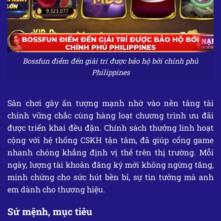
Bossfun điểm đến giải trí được bảo hộ bởi chính phủ
Philippines
Sân chơi gây ấn tượng mạnh nhờ vào nền tảng tài
chính vững chắc cùng hàng loạt chương trình ưu đãi
được triển khai đều đặn. Chính sách thưởng linh hoạt
cộng với hệ thống CSKH tận tâm, đã giúp cổng game
nhanh chóng khẳng định vị thế trên thị trường. Mỗi
ngày, lượng tài khoản đăng ký mới không ngừng tăng,
minh chứng cho sức hút bền bỉ, sự tin tưởng mà anh
em dành cho thương hiệu.
Sứ mệnh, mục tiêu