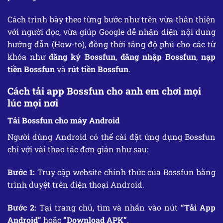
Cách trình bày theo từng bước như trên vừa thân thiện
với người đọc, vừa giúp Google dễ nhận diện nội dung
hướng dẫn (How-to), đồng thời tăng độ phủ cho các từ
khóa như
đăng ký Bossfun
,
đăng nhập Bossfun
,
nạp
tiền Bossfun
và
rút tiền Bossfun
.
Cách tải app Bossfun cho anh em chơi mọi
lúc mọi nơi
Tải Bossfun cho máy Android
Người dùng Android có thể cài đặt ứng dụng Bossfun
chỉ với vài thao tác đơn giản như sau:
Bước 1:
Truy cập website chính thức của Bossfun bằng
trình duyệt trên điện thoại Android.
Bước 2:
Tại trang chủ, tìm và nhấn vào nút
“Tải App
Android”
hoặc
“Download APK”
.